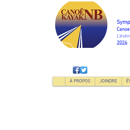
Symp
Canoe
L'évé
2026
.
À PROPOS
JOINDRE
É