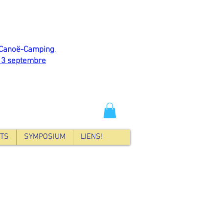
Canoë-Camping
.
13 septembre
TS
SYMPOSIUM
LIENS!