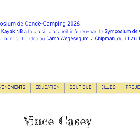
osium de Canoë-Camping 2026
 Kayak NB
a le plaisir d'accueillir à nouveau le
Symposium de 
nement se tiendra au
Camp Wegesegum
, à
Chipman
, du
11 au 
VÉNEMENTS
ÉDUCATION
BOUTIQUE
CLUBS
PROJE
Vince Casey