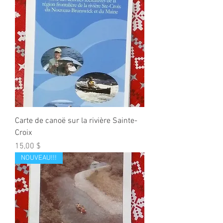
Carte de canoë sur la rivière Sainte-
Croix
Prix
15,00 $
NOUVEAU!!!