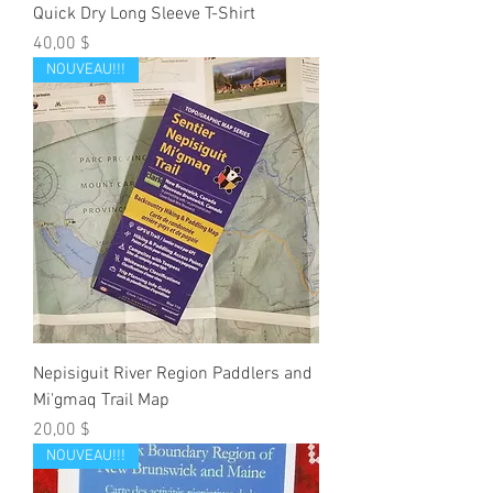
Quick Dry Long Sleeve T-Shirt
Prix
40,00 $
NOUVEAU!!!
Nepisiguit River Region Paddlers and
Mi'gmaq Trail Map
Prix
20,00 $
NOUVEAU!!!