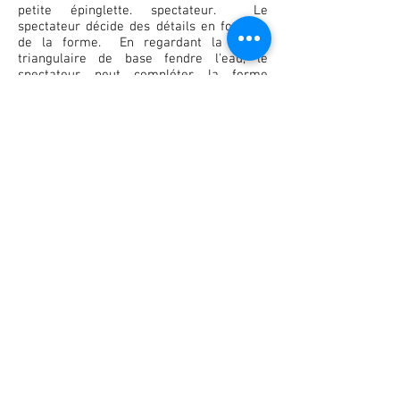
petite épinglette. spectateur. Le
spectateur décide des détails en fonction
de la forme. En regardant la forme
triangulaire de base fendre l'eau, le
spectateur peut compléter la forme
comme un canoë arc ou un arc de kayak
en fonction de leur propre expérience. Il
est généralement admis que ce processus
aidera à personnaliser le logo pour le
spectateur, lui permettant de se sentir
plus connecté au design. Cela aide à
rendre le logo plus mémorable.
Contact :
canoekayaknewbrunswick@gmail.com
© 2023 Canoë Kayak Nouveau-
Brunswick